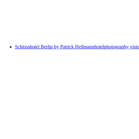
Schlosshotel Berlin by Patrick Hellmann
hotelphotography visio