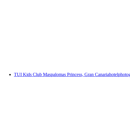
TUI Kids Club Maspalomas Princess, Gran Canaria
hotelphotog