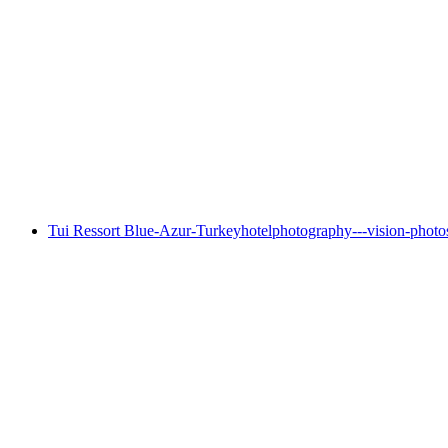
Tui Ressort Blue-Azur-Turkey
hotelphotography---vision-photos