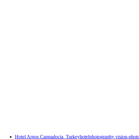
Hotel Argos Cappadocia, Turkey
hotelphotography vision-photo