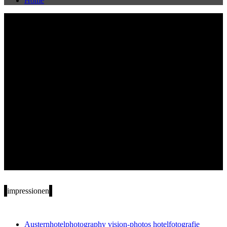
Home
impressionen
Austern
hotelphotography vision-photos hotelfotografie