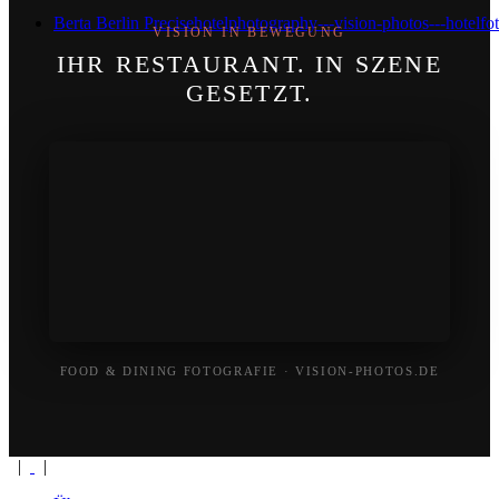
Berta Berlin Precise
hotelphotography---vision-photos---hotelfot
VISION IN BEWEGUNG
IHR RESTAURANT. IN SZENE
GESETZT.
FOOD & DINING FOTOGRAFIE · VISION-PHOTOS.DE
|
|