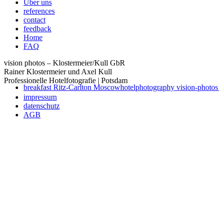
Über uns
references
contact
feedback
Home
FAQ
vision photos – Klostermeier/Kull GbR
Rainer Klostermeier und Axel Kull
Professionelle Hotelfotografie | Potsdam
breakfast Ritz-Carlton Moscow
hotelphotography vision-photos 
impressum
datenschutz
AGB